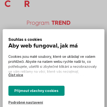
Souhlas s cookies
Aby web fungoval, jak má
Trend výzva 1:
Inteligentní filtrace
terciárního dočištění
Cookies jsou malé soubory, které se ukládají ve vašem
Název projektu
odpadních vod pomocí
prohlížeči. Abyste na našem webu rychle našli to, co
super textilií a nano
potřebujete, ušetřili si zbytečné klikání a nezobrazovaly
membrán
se vám reklamy na věci, které vás nezajímají,
potřebujeme od vás souhlas s jejich zpracováním.
Registrační číslo projektu
FW01010306
Podle cookies vás náš web totiž pozná a zobrazí se
vám tak, jak jste zvyklí, a hlavně tak, aby všechno
Přijmout všechny cookies
_____
správně fungovalo.
Podrobné nastavení
Více informací včetně přehledu všech cookies získáte