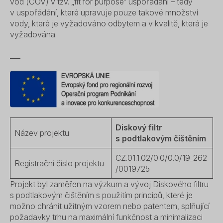
vod (ČOV) v tzv. „fit for purpose“ uspořádání – tedy
v uspořádání, které upravuje pouze takové množství
vody, které je vyžadováno odbytem a v kvalitě, která je
vyžadována.
___
Diskový filtr
Název projektu
s podtlakovým čištěním
CZ.01.1.02/0.0/0.0/19_262
Registrační číslo projektu
/0019725
Projekt byl zaměřen na výzkum a vývoj Diskového filtru
s podtlakovým čištěním s použitím principů, které je
možno chránit užitným vzorem nebo patentem, splňující
požadavky trhu na maximální funkčnost a minimalizaci