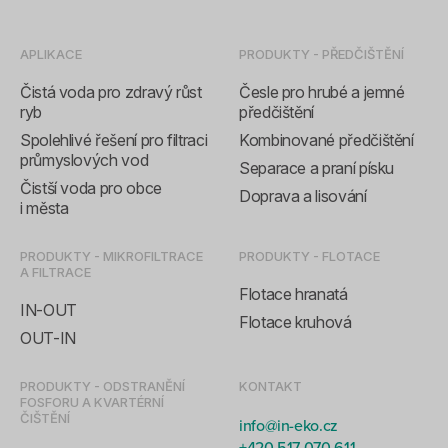
APLIKACE
PRODUKTY - PŘEDČIŠTĚNÍ
Čistá voda pro zdravý růst
Česle pro hrubé a jemné
ryb
předčištění
Spolehlivé řešení pro filtraci
Kombinované předčištění
průmyslových vod
Separace a praní písku
Čistší voda pro obce
Doprava a lisování
i města
PRODUKTY - MIKROFILTRACE
PRODUKTY - FLOTACE
A FILTRACE
Flotace hranatá
IN-OUT
Flotace kruhová
OUT-IN
PRODUKTY - ODSTRANĚNÍ
KONTAKT
FOSFORU A KVARTÉRNÍ
ČIŠTĚNÍ
info@in-eko.cz
+420 517 070 611