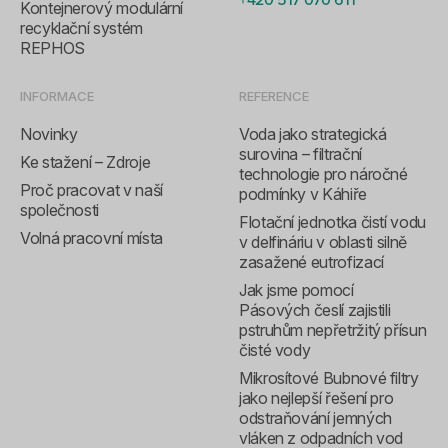
Kontejnerový modulární
recyklační systém
REPHOS
INFORMACE
REFERENCE
Novinky
Voda jako strategická
surovina – filtrační
Ke stažení – Zdroje
technologie pro náročné
Proč pracovat v naší
podmínky v Káhiře
společnosti
Flotační jednotka čistí vodu
Volná pracovní místa
v delfináriu v oblasti silně
zasažené eutrofizací
Jak jsme pomocí
Pásových česlí zajistili
pstruhům nepřetržitý přísun
čisté vody
Mikrosítové Bubnové filtry
jako nejlepší řešení pro
odstraňování jemných
vláken z odpadních vod