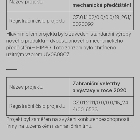
Název projektu
mechanické předčištění
CZ.01.1.02/0.0/0.0/19_261/
Registrační číslo projektu
0020092
Hlavním cílem projektu bylo zavedení standardní výroby
nového produktu – dvoustupňového mechanického
předčištění – HIPPO. Toto zařízení bylo chráněno
užitným vzorem UV0808CZ.
_____
Zahraniční veletrhy
Název projektu
a výstavy v roce 2020
CZ.01.2.111/0.0/0.0/18_24
Registrační číslo projektu
4/0016533
Projekt byl zaměřen na zvýšení konkurenceschopnosti
firmy na tuzemském i zahraničním trhu.