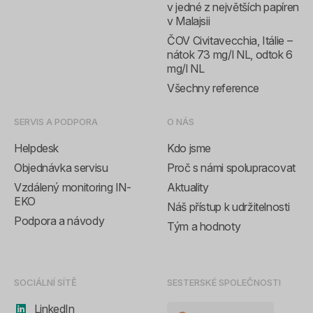
v jedné z největších papíren
v Malajsii
ČOV Civitavecchia, Itálie –
nátok 73 mg/l NL, odtok 6
mg/l NL
Všechny reference
SERVIS A PODPORA
O NÁS
Helpdesk
Kdo jsme
Objednávka servisu
Proč s námi spolupracovat
Vzdálený monitoring IN-
Aktuality
EKO
Náš přístup k udržitelnosti
Podpora a návody
Tým a hodnoty
SOCIÁLNÍ SÍTĚ
SESTERSKÉ SPOLEČNOSTI
LinkedIn