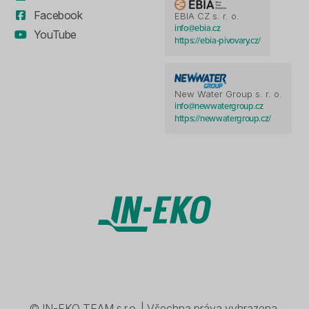
Facebook
EBIA CZ s. r. o.
info@ebia.cz
YouTube
https://ebia-pivovary.cz/
New Water Group s. r. o.
info@newwatergroup.cz
https://newwatergroup.cz/
© IN-EKO TEAM s.r.o. | Všechna práva vyhrazena.