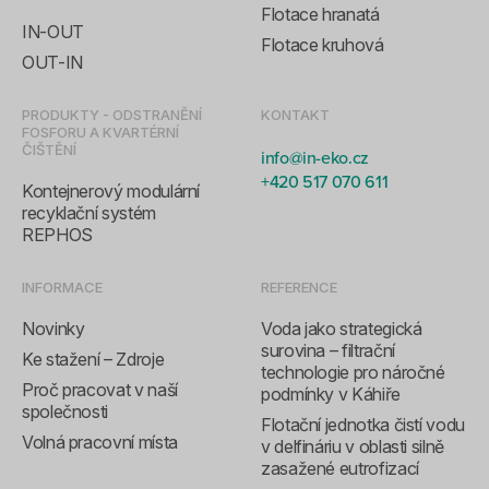
Flotace hranatá
IN-OUT
Flotace kruhová
OUT-IN
PRODUKTY - ODSTRANĚNÍ
KONTAKT
FOSFORU A KVARTÉRNÍ
ČIŠTĚNÍ
info@in-eko.cz
+420 517 070 611
Kontejnerový modulární
recyklační systém
REPHOS
INFORMACE
REFERENCE
Novinky
Voda jako strategická
surovina – filtrační
Ke stažení – Zdroje
technologie pro náročné
Proč pracovat v naší
podmínky v Káhiře
společnosti
Flotační jednotka čistí vodu
Volná pracovní místa
v delfináriu v oblasti silně
zasažené eutrofizací