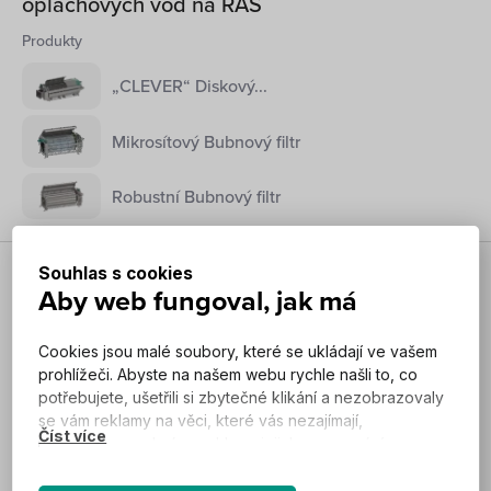
oplachových vod na RAS
Produkty
„CLEVER“ Diskový...
Mikrosítový Bubnový filtr
Robustní Bubnový filtr
Souhlas s cookies
Nečistota
Aby web fungoval, jak má
Recirkulace vod v ZOO
Produkty
Cookies jsou malé soubory, které se ukládají ve vašem
prohlížeči. Abyste na našem webu rychle našli to, co
Pile Cloth filtr...
potřebujete, ušetřili si zbytečné klikání a nezobrazovaly
se vám reklamy na věci, které vás nezajímají,
Vertikální Pile Cloth filtr
potřebujeme od vás souhlas s jejich zpracováním.
Podle cookies vás náš web totiž pozná a zobrazí se