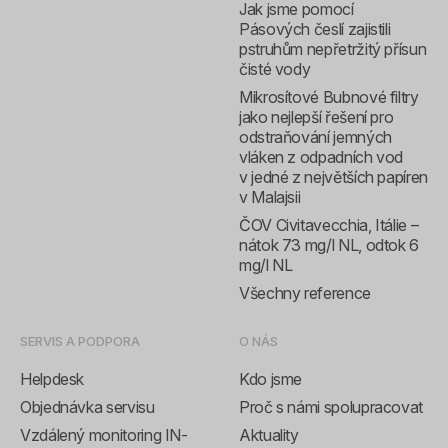
Jak jsme pomocí
Pásových česlí zajistili
pstruhům nepřetržitý přísun
čisté vody
Mikrosítové Bubnové filtry
jako nejlepší řešení pro
odstraňování jemných
vláken z odpadních vod
v jedné z největších papíren
v Malajsii
ČOV Civitavecchia, Itálie –
nátok 73 mg/l NL, odtok 6
mg/l NL
Všechny reference
SERVIS A PODPORA
O NÁS
Helpdesk
Kdo jsme
Objednávka servisu
Proč s námi spolupracovat
Vzdálený monitoring IN-
Aktuality