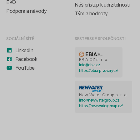
EKO
Náš přístup k udržitelnosti
Podpora a návody
Tým a hodnoty
SOCIÁLNÍ SÍTĚ
SESTERSKÉ SPOLEČNOSTI
LinkedIn
Facebook
EBIA CZ s. r. o.
info@ebia.cz
YouTube
https://ebia-pivovary.cz/
New Water Group s. r. o.
info@newwatergroup.cz
https://newwatergroup.cz/