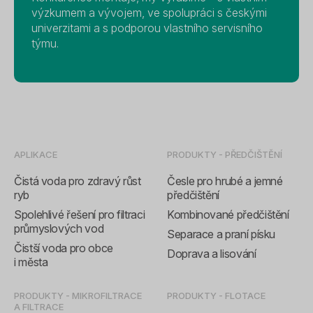
výzkumem a vývojem, ve spolupráci s českými
univerzitami a s podporou vlastního servisního
týmu.
APLIKACE
PRODUKTY - PŘEDČIŠTĚNÍ
Čistá voda pro zdravý růst
Česle pro hrubé a jemné
ryb
předčištění
Spolehlivé řešení pro filtraci
Kombinované předčištění
průmyslových vod
Separace a praní písku
Čistší voda pro obce
Doprava a lisování
i města
PRODUKTY - MIKROFILTRACE
PRODUKTY - FLOTACE
A FILTRACE