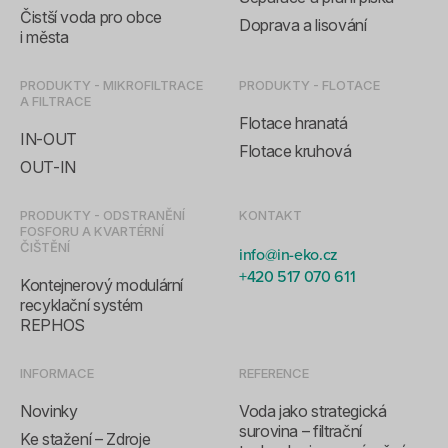
Čistší voda pro obce
Doprava a lisování
i města
PRODUKTY - MIKROFILTRACE
PRODUKTY - FLOTACE
A FILTRACE
Flotace hranatá
IN-OUT
Flotace kruhová
OUT-IN
PRODUKTY - ODSTRANĚNÍ
KONTAKT
FOSFORU A KVARTÉRNÍ
ČIŠTĚNÍ
info@in-eko.cz
+420 517 070 611
Kontejnerový modulární
recyklační systém
REPHOS
INFORMACE
REFERENCE
Novinky
Voda jako strategická
surovina – filtrační
Ke stažení – Zdroje