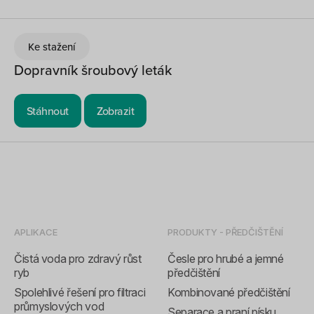
Ke stažení
Dopravník šroubový leták
Stáhnout
Zobrazit
APLIKACE
PRODUKTY - PŘEDČIŠTĚNÍ
Čistá voda pro zdravý růst
Česle pro hrubé a jemné
ryb
předčištění
Spolehlivé řešení pro filtraci
Kombinované předčištění
průmyslových vod
Separace a praní písku