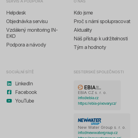
SERVIS A PODPORA
O NÁS
Helpdesk
Kdo jsme
Objednávka servisu
Proč s námi spolupracovat
Vzdálený monitoring IN-
Aktuality
EKO
Náš přístup k udržitelnosti
Podpora a návody
Tým a hodnoty
SOCIÁLNÍ SÍTĚ
SESTERSKÉ SPOLEČNOSTI
LinkedIn
Facebook
EBIA CZ s. r. o.
info@ebia.cz
YouTube
https://ebia-pivovary.cz/
New Water Group s. r. o.
info@newwatergroup.cz
https://newwatergroup.cz/