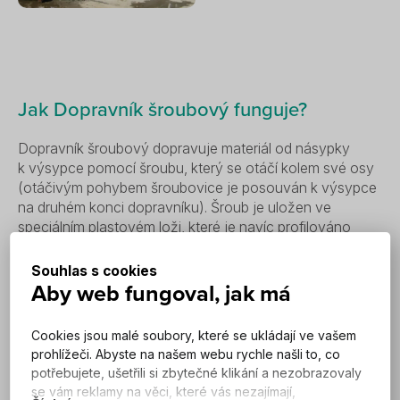
Jak Dopravník šroubový funguje?
Dopravník šroubový dopravuje materiál od násypky
k výsypce pomocí šroubu, který se otáčí kolem své osy
(otáčivým pohybem šroubovice je posouván k výsypce
na druhém konci dopravníku). Šroub je uložen ve
speciálním plastovém loži, které je navíc profilováno
a tvarováno k snadnému pohybu materiálu vpřed
a k odvodnění po celé délce dopravníku. Dopravník
Souhlas s cookies
vyniká značnou variabilitou konstrukce. Lze jej umístit
Aby web fungoval, jak má
a přizpůsobit k různým pracovním podmínkám. Na
komunálních čistírnách odpadních je dopravník využíván
Cookies jsou malé soubory, které se ukládají ve vašem
především k dopravě shrabků od česlí, nebo k dopravě
prohlížeči. Abyste na našem webu rychle našli to, co
odvodněného kalu.
potřebujete, ušetřili si zbytečné klikání a nezobrazovaly
se vám reklamy na věci, které vás nezajímají,