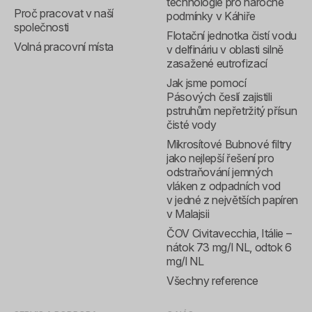
technologie pro náročné
Proč pracovat v naší
podmínky v Káhiře
společnosti
Flotační jednotka čistí vodu
Volná pracovní místa
v delfináriu v oblasti silně
zasažené eutrofizací
Jak jsme pomocí
Pásových česlí zajistili
pstruhům nepřetržitý přísun
čisté vody
Mikrosítové Bubnové filtry
jako nejlepší řešení pro
odstraňování jemných
vláken z odpadních vod
v jedné z největších papíren
v Malajsii
ČOV Civitavecchia, Itálie –
nátok 73 mg/l NL, odtok 6
mg/l NL
Všechny reference